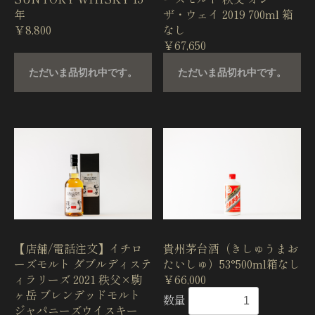
年
ザ・ウェイ 2019 700ml 箱
￥8,800
なし
￥67,650
ただいま品切れ中です。
ただいま品切れ中です。
【店舗/電話注文】イチロ
貴州茅台酒（きしゅうまお
ーズモルト ダブルディステ
たいしゅ）53°500ml箱なし
ィラリーズ 2021 秩父×駒
￥66,000
ヶ岳 ブレンデッドモルト
数量
ジャパニーズウイスキー