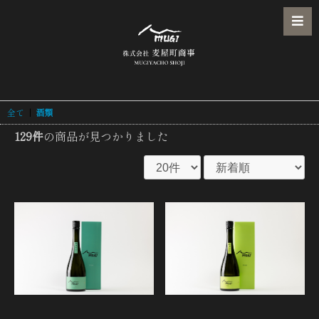
全て
|
酒類
129件
の商品が見つかりました