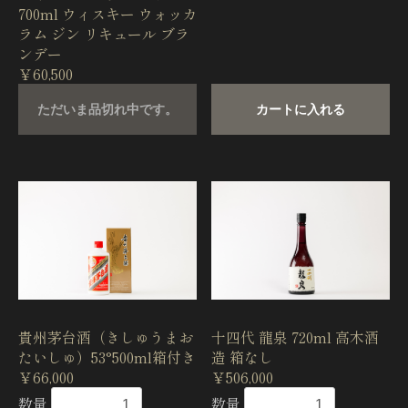
700ml ウィスキー ウォッカ
ラム ジン リキュール ブラ
ンデー
￥60,500
ただいま品切れ中です。
カートに入れる
貴州茅台酒（きしゅうまお
十四代 龍泉 720ml 高木酒
たいしゅ）53°500ml箱付き
造 箱なし
￥66,000
￥506,000
数量
数量