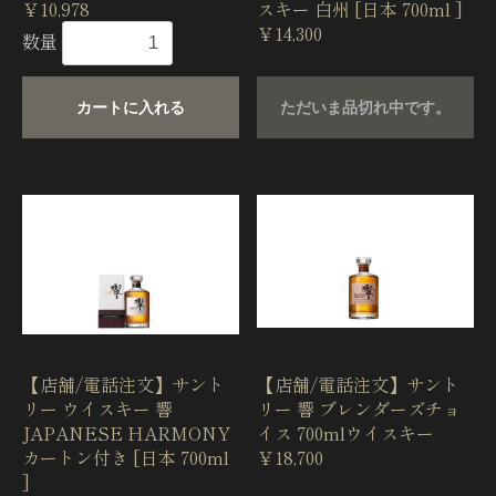
￥10,978
スキー 白州 [日本 700ml ]
￥14,300
数量
カートに入れる
ただいま品切れ中です。
【店舗/電話注文】サント
【店舗/電話注文】サント
リー ウイスキー 響
リー 響 ブレンダーズチョ
JAPANESE HARMONY
イス 700mlウイスキー
カートン付き [日本 700ml
￥18,700
]