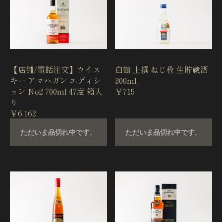
【店舗/電話注文】ウイス
白鶴 上撰 ねじ栓 生貯蔵酒
キー アマハガン エディシ
300ml
ョン No2 700ml 47度 箱入
￥715
り
￥6,162
ただいま品切れ中です。
ただいま品切れ中です。