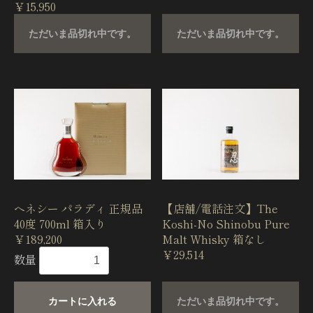
￥15,950
ただいま品切れ中です。
ただいま品切れ中です。
ヘネシー パラディ 正規品
【店舗/電話注文】The
40度 700ml 箱入り
Koshi-No Shinobu Pure
￥189,200
Malt Whisky 箱なし
￥29,514
数量
カートに入れる
ただいま品切れ中です。