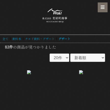
全て
|
飲料水
|
チルド飲料・デザート
|
デザート
83件
の商品が見つかりました