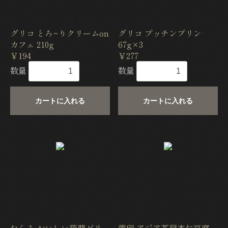
グリコ とろ~りクリームon
グリコ プッチンプリン
カフェ 210g
67g×3
￥194
￥277
数量
数量
カートに入れる
カートに入れる
たらみ おいしい蒟蒻ゼリー
雪印 アジア茶房杏仁豆腐