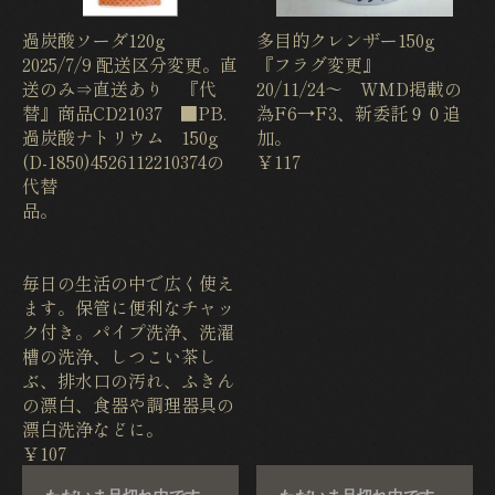
過炭酸ソーダ120g
多目的クレンザー150g
2025/7/9 配送区分変更。直
『フラグ変更』
送のみ⇒直送あり 『代
20/11/24〜 WMD掲載の
替』商品CD21037 ■PB.
為F6→F3、新委託９０追
過炭酸ナトリウム 150g
加。
(D-1850)4526112210374の
￥117
代替
品。
毎日の生活の中で広く使え
ます。保管に便利なチャッ
ク付き。パイプ洗浄、洗濯
槽の洗浄、しつこい茶し
ぶ、排水口の汚れ、ふきん
の漂白、食器や調理器具の
漂白洗浄などに。
￥107