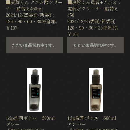
■凄腕くん クエン酸クリー
■凄腕くん重曹+アルカリ
ナー 詰替え450ml
電解水クリーナー詰替え
2024/12/25委託/新委託
450
120・90・60・30坪追加。
2024/12/25委託/新委託
￥107
120・90・60・30坪追加。
￥101
ただいま品切れ中です。
ただいま品切れ中です。
1dp洗剤ボトル 600ml
1dp洗剤ボトル 600ml
グレー
アンバー