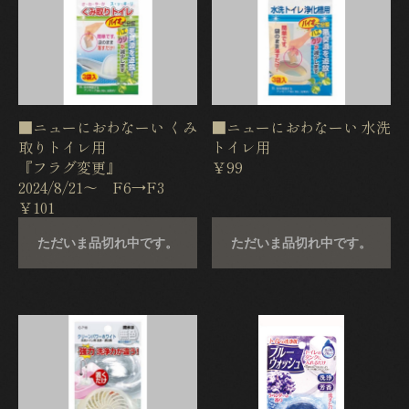
■ニューにおわなーい くみ
■ニューにおわなーい 水洗
取りトイレ用
トイレ用
『フラグ変更』
￥99
2024/8/21〜 F6→F3
￥101
ただいま品切れ中です。
ただいま品切れ中です。