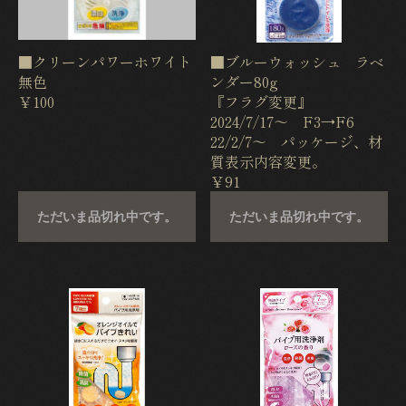
■クリーンパワーホワイト
■ブルーウォッシュ ラベ
無色
ンダー80g
￥100
『フラグ変更』
2024/7/17〜 F3→F6
22/2/7〜 パッケージ、材
質表示内容変更。
￥91
ただいま品切れ中です。
ただいま品切れ中です。