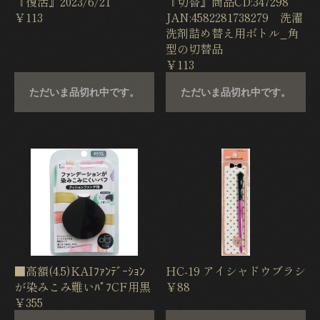
『復活』2023/6/21
『切替』商品CD:347298
￥113
JAN:4582281738279 洗濯
洗剤詰め替え用ボトル_角
型の切替品
￥113
ただいま品切れ中です。
ただいま品切れ中です。
■高額(4.5)KAIﾌｧﾝﾃﾞｰｼｮﾝ
HC-19 アイシャドウブラシ
が染みこみ難いﾊﾟﾌCF用黒
￥88
￥355