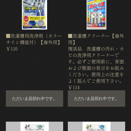
■洗濯槽用洗浄剤（カラー
■洗濯槽クリーナー【海外
サイン機能付）【海外用】
用】
￥110
復活品 洗濯槽の汚れ・カ
ビの洗浄用クリーナーで
す。必ずご使用前に、背面
および側面の表示をお読み
ください。使用上の注意を
よく読んでご使用下さい。
￥114
ただいま品切れ中です。
ただいま品切れ中です。