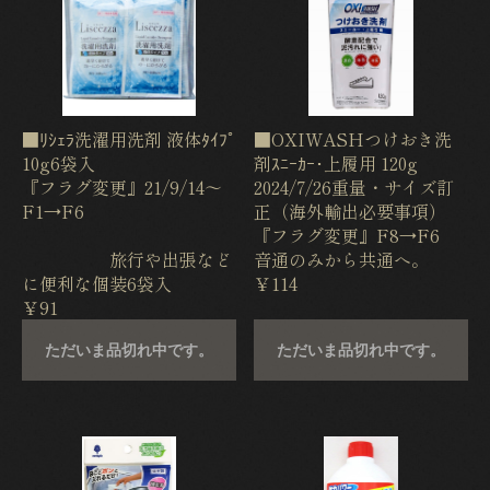
■ﾘｼｪﾗ洗濯用洗剤 液体ﾀｲﾌﾟ
■OXIWASHつけおき洗
10g6袋入
剤ｽﾆｰｶｰ･上履用 120g
『フラグ変更』21/9/14〜
2024/7/26重量・サイズ訂
F1→F6
正（海外輸出必要事項）
『フラグ変更』F8→F6
旅行や出張など
音通のみから共通へ。
に便利な個装6袋入
￥114
￥91
ただいま品切れ中です。
ただいま品切れ中です。