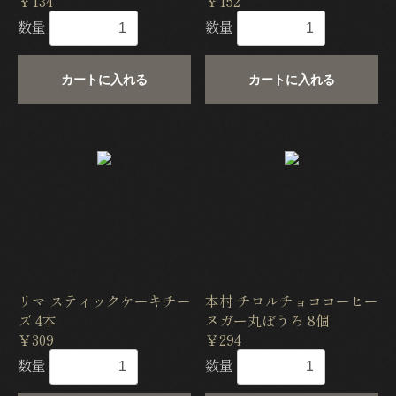
￥134
￥152
数量
数量
カートに入れる
カートに入れる
リマ スティックケーキチー
本村 チロルチョココーヒー
ズ 4本
ヌガー丸ぼうろ 8個
￥309
￥294
数量
数量