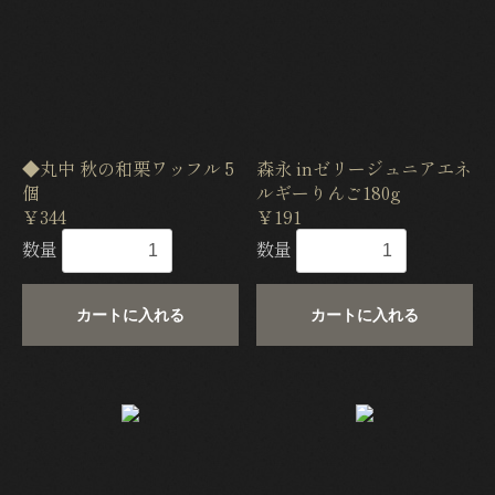
◆丸中 秋の和栗ワッフル 5
森永 inゼリージュニアエネ
個
ルギーりんご180g
￥344
￥191
数量
数量
カートに入れる
カートに入れる