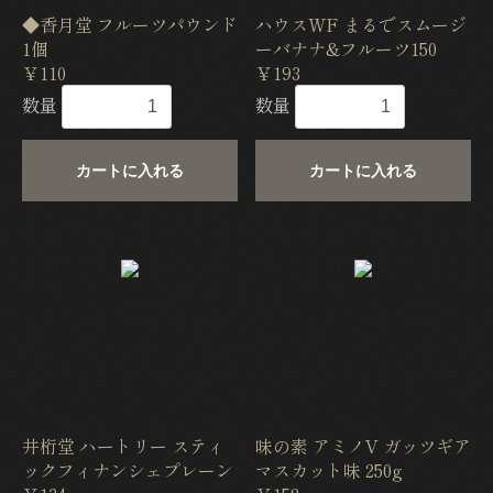
◆香月堂 フルーツパウンド
ハウスWF まるでスムージ
1個
ーバナナ&フルーツ150
￥110
￥193
数量
数量
カートに入れる
カートに入れる
井桁堂 ハートリー スティ
味の素 アミノV ガッツギア
ックフィナンシェプレーン
マスカット味 250g