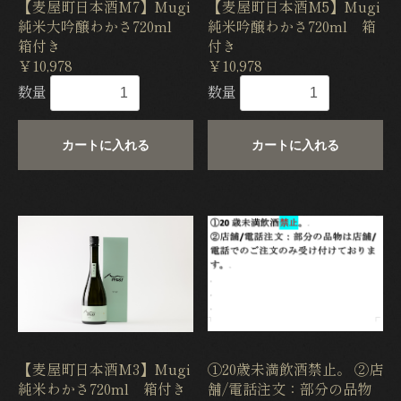
【麦屋町日本酒M7】Mugi
【麦屋町日本酒M5】Mugi
純米大吟醸わかさ720ml
純米吟醸わかさ720ml 箱
箱付き
付き
￥10,978
￥10,978
数量
数量
カートに入れる
カートに入れる
【麦屋町日本酒M3】Mugi
①20歳未満飲酒禁止。 ②店
純米わかさ720ml 箱付き
舗/電話注文：部分の品物