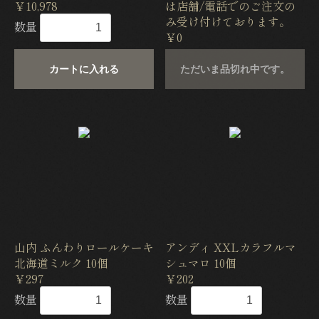
￥10,978
は店舗/電話でのご注文の
み受け付けております。
数量
￥0
カートに入れる
ただいま品切れ中です。
山内 ふんわりロールケーキ
アンディ XXLカラフルマ
北海道ミルク 10個
シュマロ 10個
￥297
￥202
数量
数量